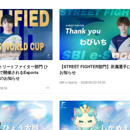
、「ストリートファイター部門 ひ
【STREET FIGHTER部門】所属選
開催されるEsports
お知らせ
出場のお知らせ
SBI e-Sports・
2026/06/23 04:00
08:00