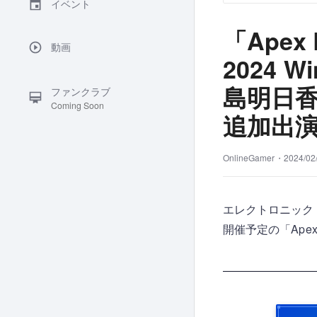
イベント
「Apex L
動画
2024 
島明日
ファンクラブ
Coming Soon
追加出
OnlineGamer・
2024/02
エレクトロニック・
開催予定の「Apex .