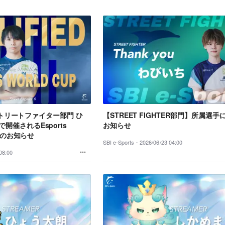
、「ストリートファイター部門 ひ
【STREET FIGHTER部門】所属選
開催されるEsports
お知らせ
出場のお知らせ
SBI e-Sports・
2026/06/23 04:00
08:00