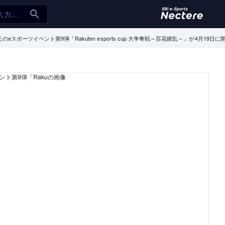
天のeスポーツイベント第9弾「Rakuten esports cup 大争奪戦～百花繚乱～」が4月1