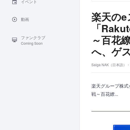
イベント
楽天のe
動画
「Rakut
～百花繚
ファンクラブ
Coming Soon
へ、ゲ
Saiga NAK（日本語）・
楽天グループ株式会社
戦～百花繚...