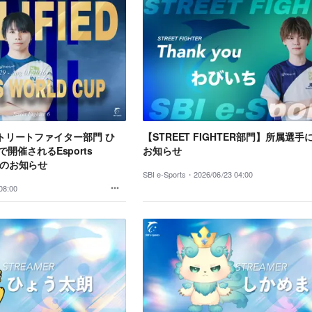
、「ストリートファイター部門 ひ
【STREET FIGHTER部門】所属選
開催されるEsports
お知らせ
出場のお知らせ
SBI e-Sports・
2026/06/23 04:00
08:00