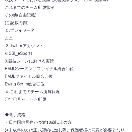
これまでのチーム所属状況
その他(自由記載)
(ご記載の例）
１.プレイヤー名
△△
２.Twitterアカウント
＠SBI_eSports
3.競技シーンにおける実績
PMJCシーズン〇ファイナル総合〇位
PMJLファイナル総合〇位
Ewing Scrim総合〇位
４.これまでのチーム所属状況
〇年〇月～ △△所属
◆選手資格
・日本国内居住かつ満18歳以上の方
(※未成年の方は正式契約に進む際、保護者様の同意が必要となり