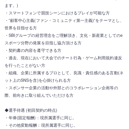
ます。)
・スマートフォンで競技シーンにおけるプレイが可能な方
・”顧客中心主義(ファン・コミュニティ第一主義)”をテーマとし、
世界を目指せる方
・SBIグループの経営理念をご理解頂き、文化・新産業としてのe
スポーツ分野の発展を目指し協力頂ける方
・契約書の内容を遵守できる方
・過去、現在において大会でのチート行為・ゲーム利用規約違反
を行ったことがない方
・組織、企業に所属するプロとして、良識・責任感のある言動(ネ
ット上のSNSを含)を心掛けられる方
・スポンサー企業の活動や外部とのコラボレーション企画等の
際、前向きに取り組んでいただける方
◆選手待遇 (初回契約の時点)
・年俸(固定報酬)：現所属選手に同じ。
・その他変動報酬：現所属選手に同じ。