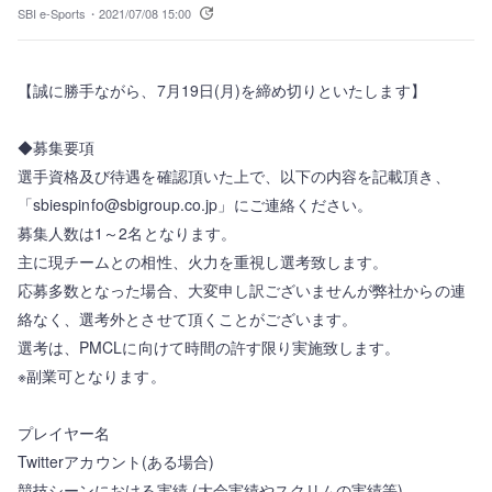
SBI e-Sports・
2021/07/08 15:00
【誠に勝手ながら、7月19日(月)を締め切りといたします】
◆募集要項
選手資格及び待遇を確認頂いた上で、以下の内容を記載頂き、
「sbiespinfo@sbigroup.co.jp」にご連絡ください。
募集人数は1～2名となります。
主に現チームとの相性、火力を重視し選考致します。
応募多数となった場合、大変申し訳ございませんが弊社からの連
絡なく、選考外とさせて頂くことがございます。
選考は、PMCLに向けて時間の許す限り実施致します。
※副業可となります。
プレイヤー名
Twitterアカウント(ある場合)
競技シーンにおける実績 (大会実績やスクリムの実績等)